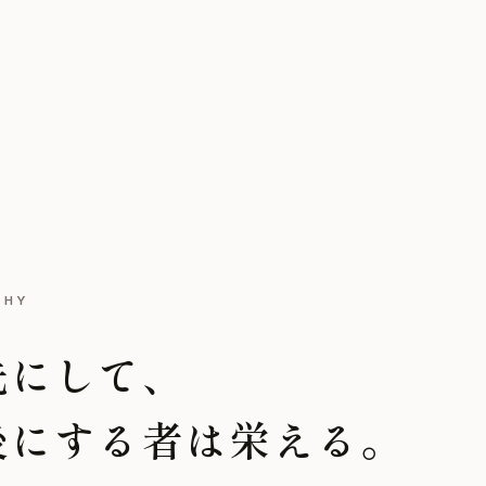
PHY
先にして、
後にする者は栄える。