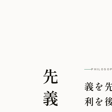
PHILOSO
先義後利
義を
利を