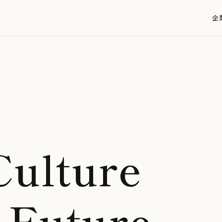
企
Culture
e Future