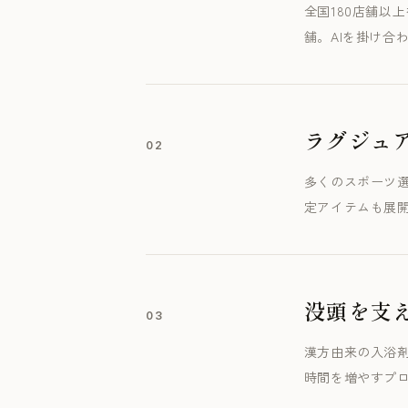
全国180店舗以
舗。AIを掛け合
ラグジュ
02
多くのスポーツ選
定アイテムも展
没頭を支え
03
漢方由来の入浴
時間を増やすプロ